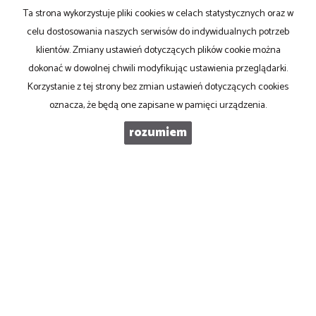
Ta strona wykorzystuje pliki cookies w celach statystycznych oraz w
celu dostosowania naszych serwisów do indywidualnych potrzeb
klientów. Zmiany ustawień dotyczących plików cookie można
dokonać w dowolnej chwili modyfikując ustawienia przeglądarki.
Korzystanie z tej strony bez zmian ustawień dotyczących cookies
oznacza, że będą one zapisane w pamięci urządzenia.
rozumiem
TECTUM - INVEST
Aleksnadra Pyrchała-Zyman
tel. 792 873 789
biuro@tectuminvest.pl
Mieszkania
na wynajem
Domy
na wynajem
Działki
na wynajem
Lokale
na wynajem
Hale
na wynajem
Obiekty
na wynajem