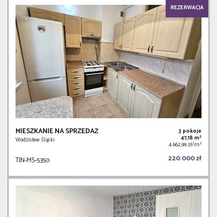
REZERWACJA
MIESZKANIE NA SPRZEDAŻ
3 pokoje
2
47,18 m
Wodzisław Śląski
2
4 662,99 zł/m
220 000 zł
TIN-MS-5350