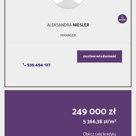
12
OFERT
ALEKSANDRA
NIESLER
MANAGER
zostaw wiadomość
535 454 127
249 000 zł
2
5 366,38 zł/m
Oblicz ratę kredytu