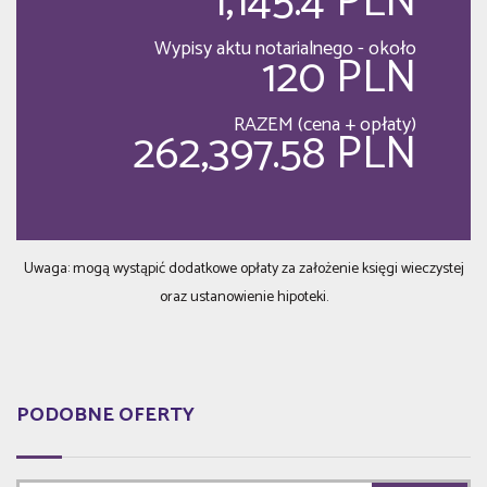
1,145.4 PLN
Wypisy aktu notarialnego - około
120 PLN
RAZEM (cena + opłaty)
262,397.58 PLN
Uwaga: mogą wystąpić dodatkowe opłaty za założenie księgi wieczystej
oraz ustanowienie hipoteki.
PODOBNE OFERTY