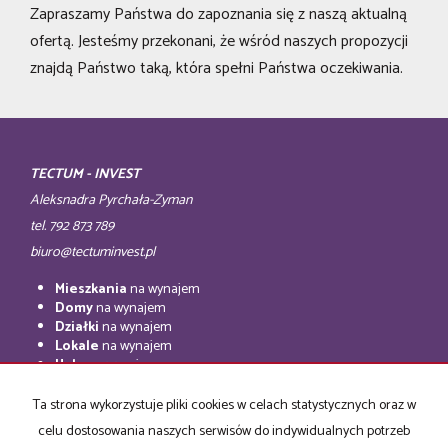
Zapraszamy Państwa do zapoznania się z naszą aktualną
ofertą. Jesteśmy przekonani, że wśród naszych propozycji
znajdą Państwo taką, która spełni Państwa oczekiwania.
TECTUM - INVEST
Aleksnadra Pyrchała-Zyman
tel. 792 873 789
biuro@tectuminvest.pl
Mieszkania
na wynajem
Domy
na wynajem
Działki
na wynajem
Lokale
na wynajem
Hale
na wynajem
Obiekty
na wynajem
Ta strona wykorzystuje pliki cookies w celach statystycznych oraz w
Mieszkania
na sprzedaż
celu dostosowania naszych serwisów do indywidualnych potrzeb
Domy
na sprzedaż