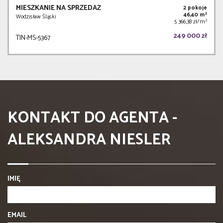
MIESZKANIE NA SPRZEDAŻ
2 pokoje
2
46,40 m
Wodzisław Śląski
2
5 366,38 zł/m
249 000 zł
TIN-MS-5367
KONTAKT DO AGENTA -
ALEKSANDRA NIESLER
IMIĘ
EMAIL