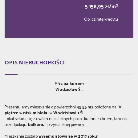
2
5 158,95 zł/m
Oblicz ratę kredytu
OPIS NIERUCHOMOŚCI
M3 z balkonem
Wodzisław Śl.
Prezentujemy mieszkanie o powierzchni
45,55 m2
położone na
IV
piętrze
w
niskim bloku
w
Wodzisławiu Śl.
Lokal składa się z dwóch niezależnych pokoi, kuchni z oknem, łazienki,
przedpokoju,
balkonu
i przynależnej piwnicy.
Mieszkanie zostało
wyremontowane w 2017 roku
: