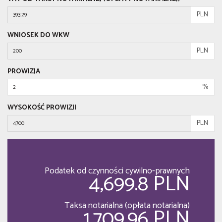
PLN
WNIOSEK DO WKW
PLN
PROWIZJA
%
WYSOKOŚĆ PROWIZJI
PLN
Podatek od czynności cywilno-prawnych
4,699.8 PLN
Taksa notarialna (opłata notarialna)
1,709.96 PLN