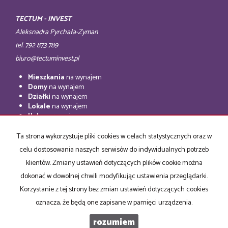
TECTUM - INVEST
Aleksnadra Pyrchała-Zyman
tel. 792 873 789
biuro@tectuminvest.pl
Mieszkania
na wynajem
Domy
na wynajem
Działki
na wynajem
Lokale
na wynajem
Hale
na wynajem
Obiekty
na wynajem
Ta strona wykorzystuje pliki cookies w celach statystycznych oraz w
Mieszkania
na sprzedaż
celu dostosowania naszych serwisów do indywidualnych potrzeb
Domy
na sprzedaż
Działki
na sprzedaż
klientów. Zmiany ustawień dotyczących plików cookie można
Lokale
na sprzedaż
dokonać w dowolnej chwili modyfikując ustawienia przeglądarki.
Hale
na sprzedaż
Korzystanie z tej strony bez zmian ustawień dotyczących cookies
Obiekty
na sprzedaż
oznacza, że będą one zapisane w pamięci urządzenia.
rozumiem