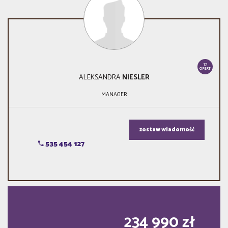
12
OFERT
ALEKSANDRA
NIESLER
MANAGER
zostaw wiadomość
535 454 127
234 990 zł