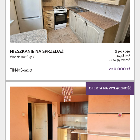
MIESZKANIE NA SPRZEDAŻ
3 pokoje
2
47,18 m
Wodzisław Śląski
2
4 662,99 zł/m
220 000 zł
TIN-MS-5350
OFERTA NA WYŁĄCZNOŚĆ