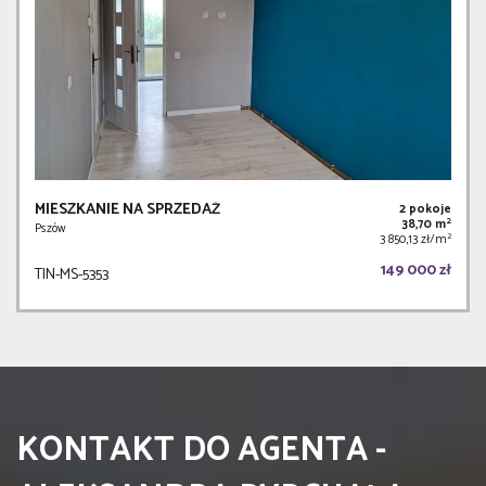
MIESZKANIE NA SPRZEDAŻ
2 pokoje
2
38,70 m
Pszów
2
3 850,13 zł/m
149 000 zł
TIN-MS-5353
KONTAKT DO AGENTA -