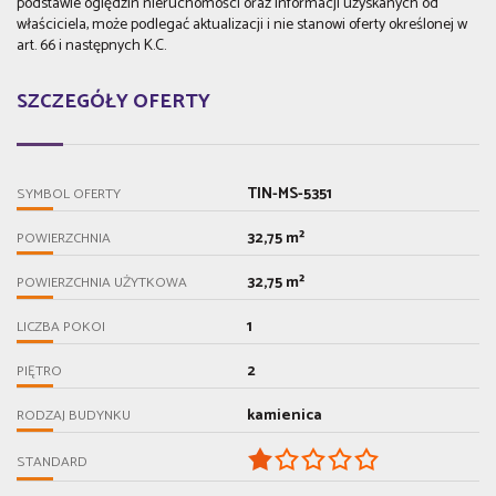
podstawie oględzin nieruchomości oraz informacji uzyskanych od
właściciela, może podlegać aktualizacji i nie stanowi oferty określonej w
art. 66 i następnych K.C.
SZCZEGÓŁY OFERTY
TIN-MS-5351
SYMBOL OFERTY
32,75 m²
POWIERZCHNIA
32,75 m²
POWIERZCHNIA UŻYTKOWA
1
LICZBA POKOI
2
PIĘTRO
kamienica
RODZAJ BUDYNKU
STANDARD