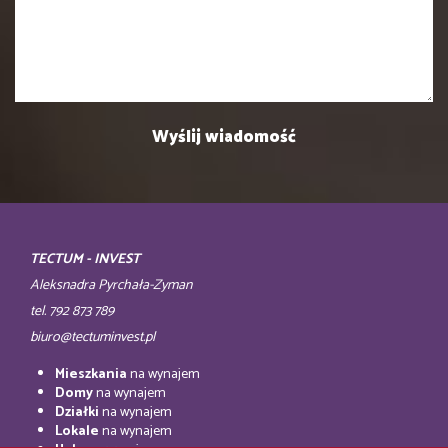
TECTUM - INVEST
Aleksnadra Pyrchała-Zyman
tel. 792 873 789
biuro@tectuminvest.pl
Mieszkania
na wynajem
Domy
na wynajem
Działki
na wynajem
Lokale
na wynajem