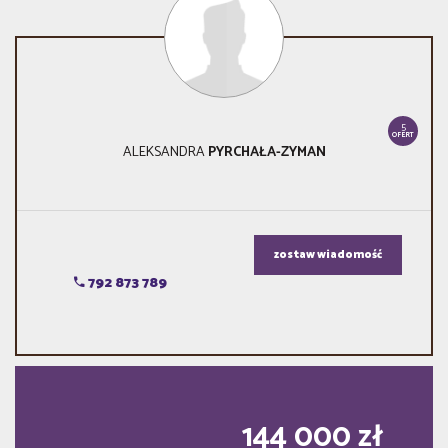
5
OFERT
ALEKSANDRA
PYRCHAŁA-ZYMAN
zostaw wiadomość
792 873 789
144 000 zł