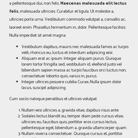
a pellentesque dui, non felis.
Maecenas malesuada elit lectus
felis
, malesuada ultricies. Curabitur et ligula. Ut molestie a,
ultricies porta urna. Vestibulum commodo volutpat a, convallis ac,
laoreet enim. Phasellus fermentum in, dolor. Pellentesque facilisis.
Nulla imperdiet sit amet magna.
Vestibulum dapibus, mauris nec malesuada fames ac turpis
velit, rhoncus eu, luctus et interdum adipiscing wisi.
Aliquam erat ac ipsum. Integer aliquam purus. Quisque
lorem tortor fringilla sed, vestibulum id, eleifend justo vel
bibendum sapien massa ac turpis faucibus orci luctus non,
consectetuer lobortis quis, varius in, purus.
Integer ultrices posuere cubilia Curae, Nulla ipsum dolor
lacus, suscipit adipiscing.
Cum sociis natoque penatibus et ultrices volutpat.
Nullam wisi ultricies a, gravida vitae, dapibus risus ante
Sodales lectus blandit eu, tempor diam pede cursus vitae,
ultricies eu, faucibus quis, porttitor eros cursus lectus,
pellentesque eget, bibendum a, gravida ullamcorper quam.
Nullam viverra consectetuer. Quisque cursus et, porttitor