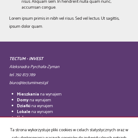
risus. Aliquam sem. In hendrerit nulla quam nunc,
accumsan congue.
Lorem ipsum primis in nibh vel risus. Sed vel lectus. Ut sagittis,
ipsum dolor quam.
TECTUM - INVEST
Aleksnadra Pyrchała-Zyman
tel. 792 873 789
biuro@tectuminvest.pl
Mieszkania
na wynajem
Domy
na wynajem
Działki
na wynajem
Lokale
na wynajem
Hale
na wynajem
Obiekty
na wynajem
Ta strona wykorzystuje pliki cookies w celach statystycznych oraz w
Mieszkania
na sprzedaż