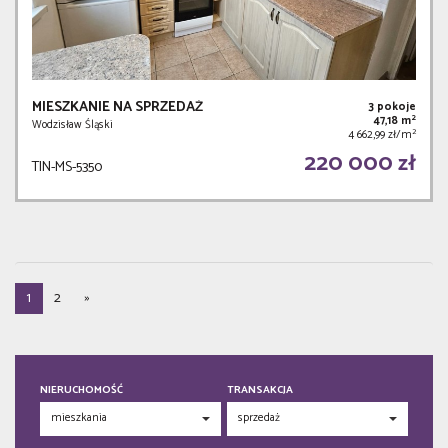
MIESZKANIE NA SPRZEDAŻ
3 pokoje
2
47,18 m
Wodzisław Śląski
2
4 662,99 zł/m
220 000 zł
TIN-MS-5350
1
2
»
NIERUCHOMOŚĆ
TRANSAKCJA