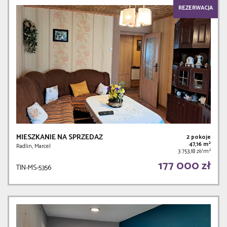
REZERWACJA
MIESZKANIE NA SPRZEDAŻ
2 pokoje
2
47,16 m
Radlin, Marcel
2
3 753,18 zł/m
177 000 zł
TIN-MS-5356