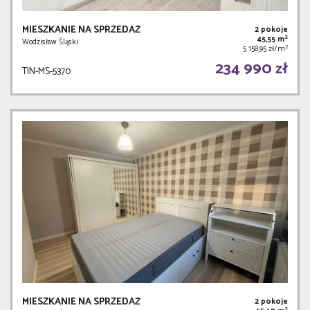
MIESZKANIE NA SPRZEDAŻ
2 pokoje
2
45,55 m
Wodzisław Śląski
2
5 158,95 zł/m
234 990 zł
TIN-MS-5370
MIESZKANIE NA SPRZEDAŻ
2 pokoje
2