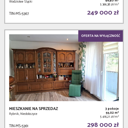
46,40 m
Wodzisław Śląski
2
5 366,38 zł/m
249 000 zł
TIN-MS-5367
OFERTA NA WYŁĄCZNOŚĆ
MIESZKANIE NA SPRZEDAŻ
3 pokoje
2
55,02 m
Rybnik, Niedobczyce
2
5 416,21 zł/m
298 000 zł
TIN-MS-5361