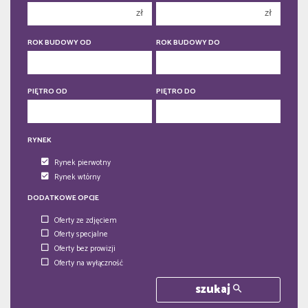
zł
zł
5 pokoi
5 pokoi
6 pokoi
6 pokoi
ROK BUDOWY OD
ROK BUDOWY DO
PIĘTRO OD
PIĘTRO DO
RYNEK
Rynek pierwotny
Rynek wtórny
DODATKOWE OPCJE
Oferty ze zdjęciem
Oferty specjalne
Oferty bez prowizji
Oferty na wyłączność
szukaj