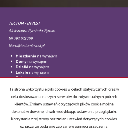
TECTUM - INVEST
Aleksnadra Pyrchała-Zyman
tel. 792 873 789
biuro@tectuminvest.pl
Mieszkania
na wynajem
Domy
na wynajem
Działki
na wynajem
Lokale
na wynajem
Hale
na wynajem
Obiekty
na wynajem
Ta strona wykorzystuje pliki cookies w celach statystycznych oraz w
Mieszkania
na sprzedaż
celu dostosowania naszych serwisów do indywidualnych potrzeb
Domy
na sprzedaż
Działki
na sprzedaż
klientów. Zmiany ustawień dotyczących plików cookie można
Lokale
na sprzedaż
dokonać w dowolnej chwili modyfikując ustawienia przeglądarki.
Hale
na sprzedaż
Korzystanie z tej strony bez zmian ustawień dotyczących cookies
Obiekty
na sprzedaż
oznacza, że będą one zapisane w pamięci urządzenia.