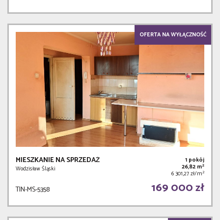
OFERTA NA WYŁĄCZNOŚĆ
MIESZKANIE NA SPRZEDAŻ
1 pokój
2
26,82 m
Wodzisław Śląski
2
6 301,27 zł/m
169 000 zł
TIN-MS-5358