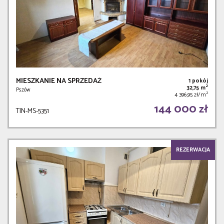
MIESZKANIE NA SPRZEDAŻ
1 pokój
2
32,75 m
Pszów
2
4 396,95 zł/m
144 000 zł
TIN-MS-5351
REZERWACJA