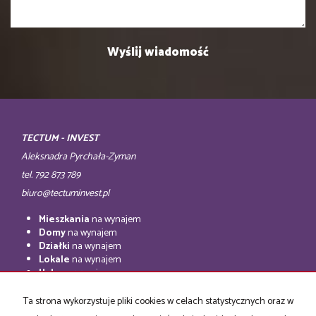
TECTUM - INVEST
Aleksnadra Pyrchała-Zyman
tel. 792 873 789
biuro@tectuminvest.pl
Mieszkania
na wynajem
Domy
na wynajem
Działki
na wynajem
Lokale
na wynajem
Hale
na wynajem
Obiekty
na wynajem
Ta strona wykorzystuje pliki cookies w celach statystycznych oraz w
Mieszkania
na sprzedaż