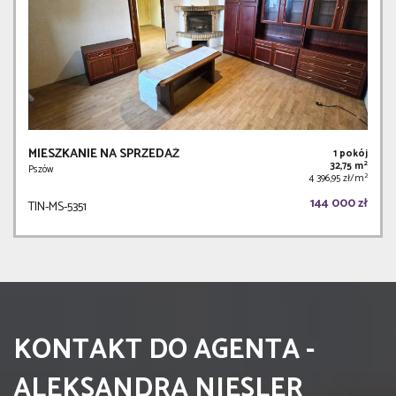
MIESZKANIE NA SPRZEDAŻ
1 pokój
2
32,75 m
Pszów
2
4 396,95 zł/m
144 000 zł
TIN-MS-5351
KONTAKT DO AGENTA -
ALEKSANDRA NIESLER